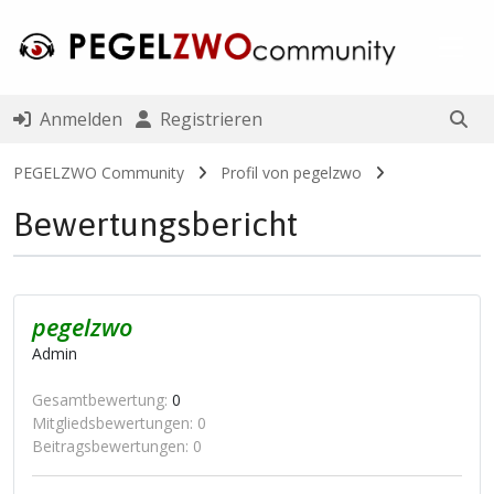
Toggl
Anmelden
Registrieren
PEGELZWO Community
Profil von pegelzwo
Bewertungsbericht
pegelzwo
Admin
Gesamtbewertung:
0
Mitgliedsbewertungen: 0
Beitragsbewertungen: 0